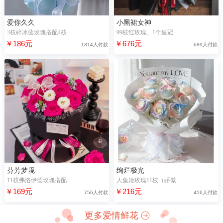
爱你久久
小黑裙女神
3枝碎冰蓝玫瑰搭配4枝··
99枝红玫瑰、1个皇冠··
￥186元
￥676元
1314人付款
689人付款
芬芳梦境
绚烂极光
11枝弗洛伊德玫瑰搭配··
人鱼姬玫瑰11枝（骄傲··
￥169元
￥216元
756人付款
456人付款
更多爱情鲜花