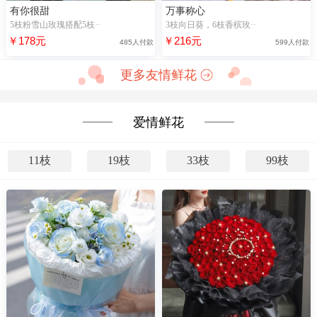
有你很甜
万事称心
5枝粉雪山玫瑰搭配5枝··
3枝向日葵，6枝香槟玫··
￥178元
￥216元
485人付款
599人付款
更多友情鲜花
爱情鲜花
11枝
19枝
33枝
99枝