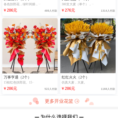
各色扶郎花，绿叶间插，··
300支大麦（单个），··
￥286元
￥276元
489人付款
1314人付款
万事亨通（2个）
红红火火（2个）
15枝红色扶郎花、15··
仿真大麦，大麦。
￥286元
￥286元
522人付款
1168人付款
更多开业花篮