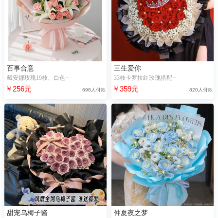
百事合意
三生爱你
戴安娜玫瑰19枝、白色··
33枝卡罗拉红玫瑰搭配··
￥256元
￥359元
698人付款
820人付款
甜宠乌梅子酱
仲夏夜之梦