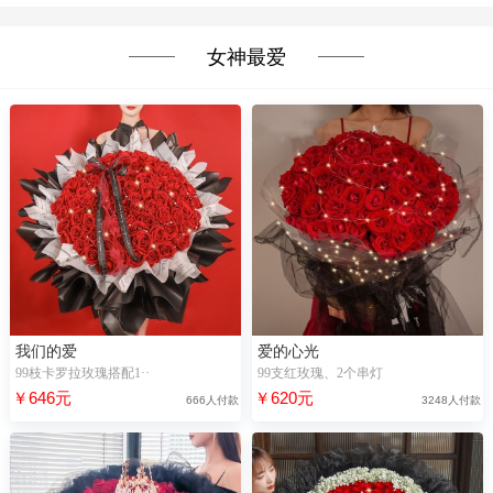
女神最爱
我们的爱
爱的心光
99枝卡罗拉玫瑰搭配1··
99支红玫瑰、2个串灯
￥646元
￥620元
666人付款
3248人付款