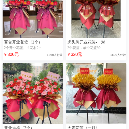
百合开业花篮（2个）
虎头牌开业花篮-一对
2个开业花篮。主花材2··
2个花篮，单个花篮30··
￥306元
￥320元
1398人付款
1699人付款
开业吉祥（2个）
大麦花篮（一对）