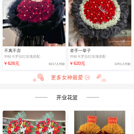
不离不弃
牵手一辈子
99枝卡罗拉红玫瑰搭配··
99枝卡罗拉红玫瑰搭配··
￥626元
￥620元
9217人付款
2251人付款
更多女神最爱
开业花篮