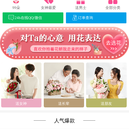
99朵
女神最爱
送男士
全部分类
24h在线QQ/微信
订单查询
送女神
送长辈
送朋友
人气爆款