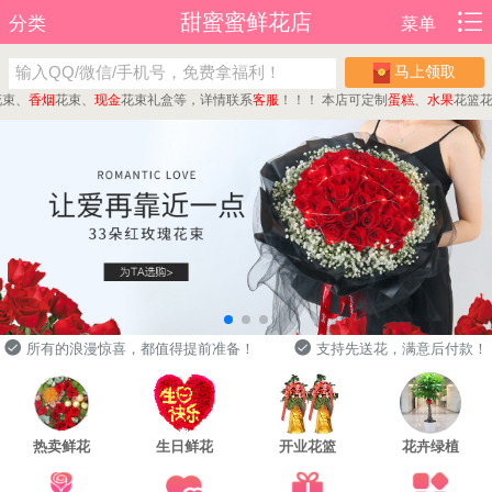
甜蜜蜜鲜花店
分类
菜单
马上领取
、
香烟
花束、
现金
花束礼盒等，详情联系
客服
！！！
本店可定制
蛋糕
、
水果
花篮花束
所有的浪漫惊喜，都值得提前准备！
支持先送花，满意后付款！
热卖鲜花
生日鲜花
开业花篮
花卉绿植