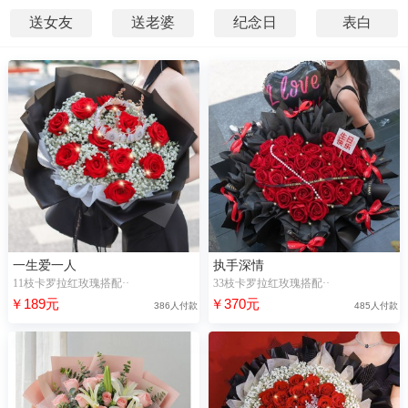
送女友
送老婆
纪念日
表白
一生爱一人
执手深情
11枝卡罗拉红玫瑰搭配··
33枝卡罗拉红玫瑰搭配··
￥189元
￥370元
386人付款
485人付款
4秒前，“汤**”浏览了【愿得一人心】