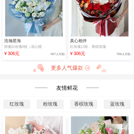
浩瀚星海
真心相伴
骄傲白玫瑰9枝（花心喷··
红玫瑰12枝，香槟玫瑰··
￥306元
￥306元
587人付款
789人付款
更多人气爆款
友情鲜花
红玫瑰
粉玫瑰
香槟玫瑰
蓝玫瑰