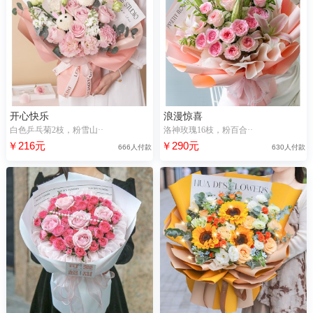
开心快乐
浪漫惊喜
白色乒乓菊2枝，粉雪山··
洛神玫瑰16枝，粉百合··
￥216元
￥290元
666人付款
630人付款