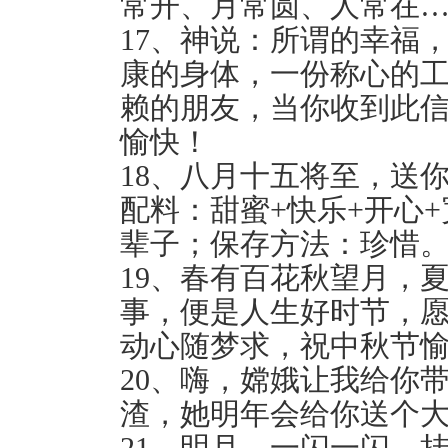
常开、月常圆、人常在
17、神说：所谓的幸福
康的身体，一份称心的
赖的朋友，当你收到此
愉快！
18、八月十五将至，送你
配料：甜蜜+快乐+开心
辈子；保存方法：珍惜
19、春有百花秋望月，
事，便是人生好时节，
动心随梦求，祝中秋节
20、嗨，嫦娥让我给你
渣，她明年会给你送个
21、明月，一闪一闪，