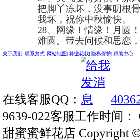
把脚丫冻坏，没事叨根
我坏，祝你中秋愉快。
28、网缘！情缘！月圆
难圆。带去问候和思恋
关于我们
|
联系方式
|
网站地图
|
补缴花款
|
隐私保护
|
帮助中心
在线客服QQ：
4036
9639-022
客服工作时间： 09
甜蜜蜜鲜花店 Copyright