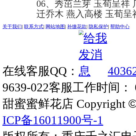
06、秀茁兰芽 玉荀呈祥 
迁乔木 燕入高楼 玉荀呈
关于我们
|
联系方式
|
网站地图
|
补缴花款
|
隐私保护
|
帮助中心
在线客服QQ：
4036
9639-022
客服工作时间： 09
甜蜜蜜鲜花店 Copyright
ICP备16011900号-1