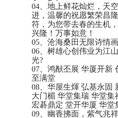
04、地上鲜花灿烂，天
进，温馨的祝愿繁荣昌
符，为您带去春的生机
兴隆！万事如意！
05、沧海桑田无限诗情
06、树雄心创伟业为江
光?
07、鸿猷丕展 华厦开新 
至满堂
08、华屋生煇 弘基永固 
大门楣 华堂集瑞 华堂集
宏碁鼎定 堂开华厦 华堂
09、幽香拂面，紫气兆