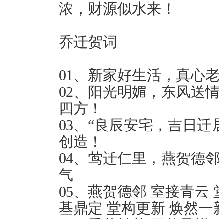
浓，财源似水来！
乔迁贺词
01、新家好生活，真心
02、阳光明媚，东风送
四方！
03、“良辰安宅，吉日
创造！
04、莺迁仁里，燕贺德
气
05、燕贺德邻 室接青云 
基鼎定 堂构更新 焕然一