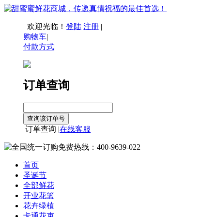
欢迎光临！
登陆
注册
|
购物车
|
付款方式
|
订单查询
订单查询 |
在线客服
首页
圣诞节
全部鲜花
开业花篮
花卉绿植
卡通花束