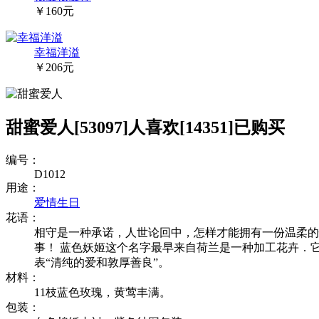
￥160元
幸福洋溢
￥206元
甜蜜爱人
[53097]
人喜欢
[14351]
已购买
编号：
D1012
用途：
爱情
生日
花语：
相守是一种承诺，人世论回中，怎样才能拥有一份温柔的
事！ 蓝色妖姬这个名字最早来自荷兰是一种加工花卉．
表“清纯的爱和敦厚善良”。
材料：
11枝蓝色玫瑰，黄莺丰满。
包装：