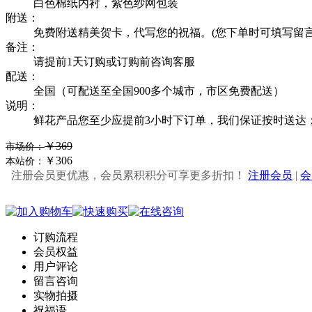
白色棉纸内衬，紫色纱网包装
附送：
免费附送精美贺卡，代写您的祝福。(您下单时可填写留言
备注：
请提前1天订购或订购前咨询客服
配送：
全国（可配送至全国900多个城市，市区免费配送）
说明：
鲜花产品您至少应提前3小时下订单，我们保证按时送达
￥369
市场价：
￥306
本站价：
注册会员更优惠，会员累积积分可享更多折扣！
注册会员
|
会
订购流程
会员权益
用户评论
留言咨询
实物拍摄
祝福语