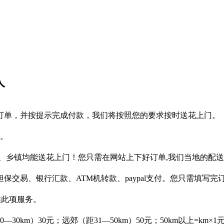
人
订单，并按提示完成付款，我们将按照您的要求按时送花上门。
作。
、乡镇均能送花上门！您只需在网站上下好订单,我们当地的配
保交易、银行汇款、ATM机转款、paypal支付。您只需填写
供此项服务。
km）30元；远郊（距31—50km）50元；50km以上=km×1