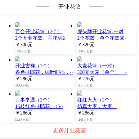
开业花篮
百合开业花篮（2个）
虎头牌开业花篮-一对
2个开业花篮。主花材2··
2个花篮，单个花篮30··
￥306元
￥320元
1398人付款
1699人付款
开业吉祥（2个）
大麦花篮（一对）
各色扶郎花，绿叶间插，··
300支大麦（单个），··
￥286元
￥276元
489人付款
1314人付款
万事亨通（2个）
红红火火（2个）
15枝红色扶郎花、15··
仿真大麦，大麦。
￥286元
￥286元
522人付款
1168人付款
更多开业花篮