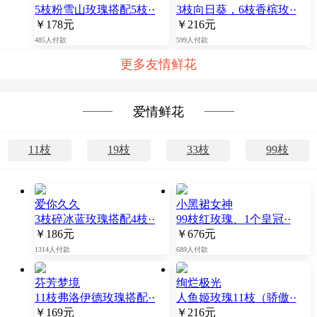
5枝粉雪山玫瑰搭配5枝··
3枝向日葵，6枝香槟玫··
￥178元
￥216元
485人付款
599人付款
更多友情鲜花
爱情鲜花
11枝
19枝
33枝
99枝
爱你久久
小黑裙女神
3枝碎冰蓝玫瑰搭配4枝··
99枝红玫瑰、1个皇冠··
￥186元
￥676元
1314人付款
689人付款
芬芳梦境
绚烂极光
11枝弗洛伊德玫瑰搭配··
人鱼姬玫瑰11枝（骄傲··
￥169元
￥216元