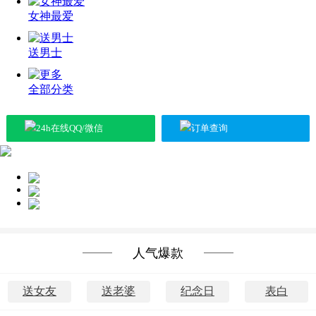
女神最爱
送男士
全部分类
24h在线QQ/微信
订单查询
送女神
送长辈
送朋友
人气爆款
送女友
送老婆
纪念日
表白