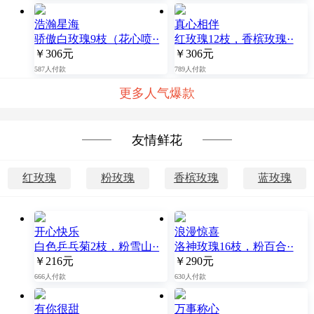
浩瀚星海
真心相伴
骄傲白玫瑰9枝（花心喷··
红玫瑰12枝，香槟玫瑰··
￥306元
￥306元
587人付款
789人付款
更多人气爆款
友情鲜花
红玫瑰
粉玫瑰
香槟玫瑰
蓝玫瑰
开心快乐
浪漫惊喜
白色乒乓菊2枝，粉雪山··
洛神玫瑰16枝，粉百合··
￥216元
￥290元
666人付款
630人付款
有你很甜
万事称心