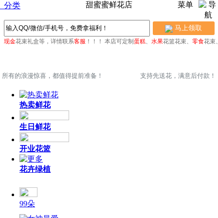
甜蜜蜜鲜花店
菜单
分类
马上领取
、
现金
花束礼盒等，详情联系
客服
！！！
本店可定制
蛋糕
、
水果
花篮花束、
零食
花束
所有的浪漫惊喜，都值得提前准备！
支持先送花，满意后付款！
热卖鲜花
生日鲜花
开业花篮
花卉绿植
99朵