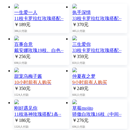
一生爱一人
执手深情
11枝卡罗拉红玫瑰搭配··
33枝卡罗拉红玫瑰搭配··
￥189元
￥370元
386人付款
485人付款
百事合意
三生爱你
戴安娜玫瑰19枝、白色··
33枝卡罗拉红玫瑰搭配··
￥256元
￥359元
698人付款
820人付款
甜宠乌梅子酱
仲夏夜之梦
10小时前有人购买
9小时前有人购买
￥350元
￥249元
1524人付款
666人付款
刚好遇见你
草莓mojito
11枝洛神玫瑰搭配1条··
骄傲白玫瑰16枝（中间··
￥186元
￥276元
1320人付款
696人付款