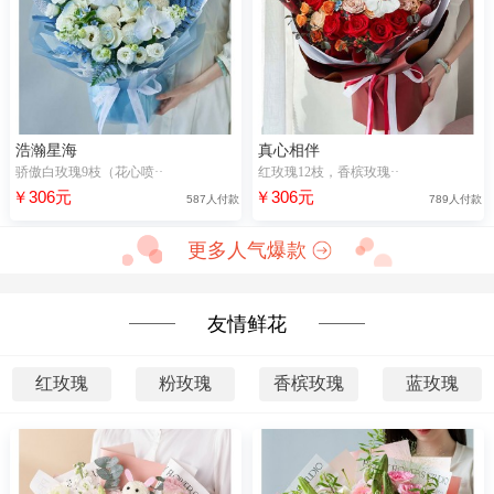
浩瀚星海
真心相伴
骄傲白玫瑰9枝（花心喷··
红玫瑰12枝，香槟玫瑰··
￥306元
￥306元
587人付款
789人付款
更多人气爆款
友情鲜花
红玫瑰
粉玫瑰
香槟玫瑰
蓝玫瑰