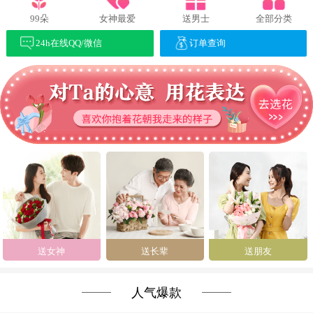
99朵
女神最爱
送男士
全部分类
24h在线QQ/微信
订单查询
送女神
送长辈
送朋友
人气爆款