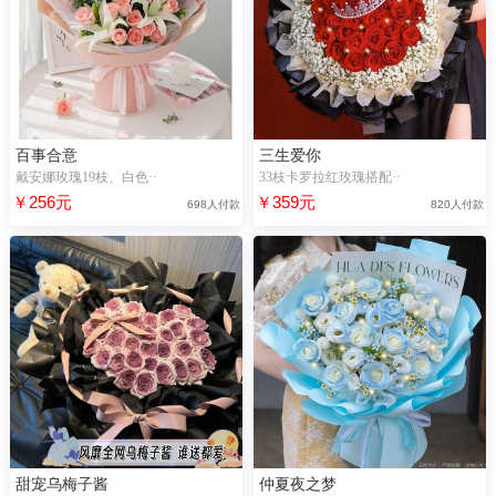
百事合意
三生爱你
戴安娜玫瑰19枝、白色··
33枝卡罗拉红玫瑰搭配··
￥256元
￥359元
698人付款
820人付款
甜宠乌梅子酱
仲夏夜之梦