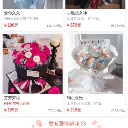
爱你久久
小黑裙女神
3枝碎冰蓝玫瑰搭配4枝··
99枝红玫瑰、1个皇冠··
￥186元
￥676元
1314人付款
689人付款
芬芳梦境
绚烂极光
9小时前有人购买
人鱼姬玫瑰11枝（骄傲··
￥169元
￥216元
756人付款
456人付款
更多爱情鲜花