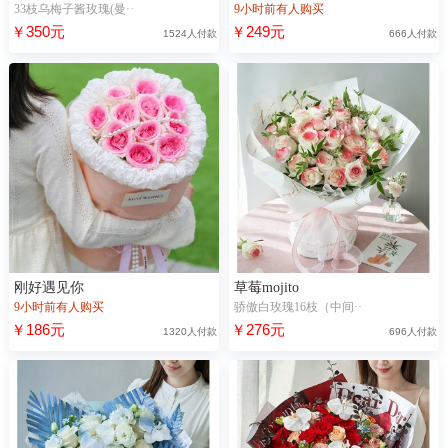
33枝乌梅子酱玫瑰(曼··
9小时前有人购买
￥350元
￥249元
1524人付款
666人付款
刚好遇见你
草莓mojito
9小时前有人购买
骄傲白玫瑰16枝（中间··
￥186元
￥276元
1320人付款
696人付款