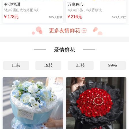
有你很甜
万事称心
5枝粉雪山玫瑰搭配5枝··
3枝向日葵，6枝香槟玫··
￥178元
￥216元
485人付款
599人付款
更多友情鲜花
爱情鲜花
11枝
19枝
33枝
99枝