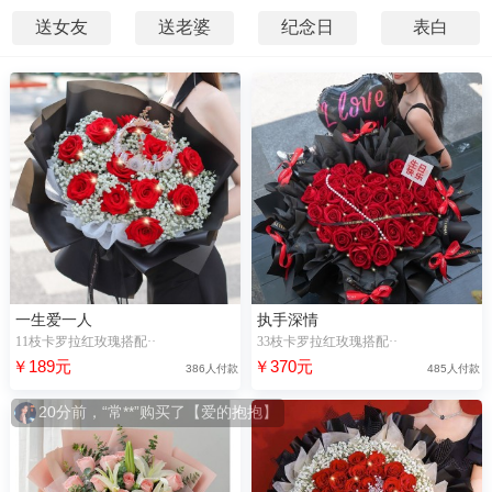
送女友
送老婆
纪念日
表白
一生爱一人
执手深情
11枝卡罗拉红玫瑰搭配··
33枝卡罗拉红玫瑰搭配··
￥189元
￥370元
386人付款
485人付款