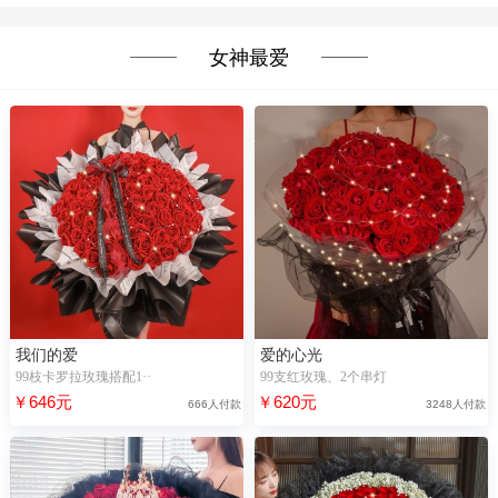
女神最爱
我们的爱
爱的心光
99枝卡罗拉玫瑰搭配1··
99支红玫瑰、2个串灯
￥646元
￥620元
666人付款
3248人付款