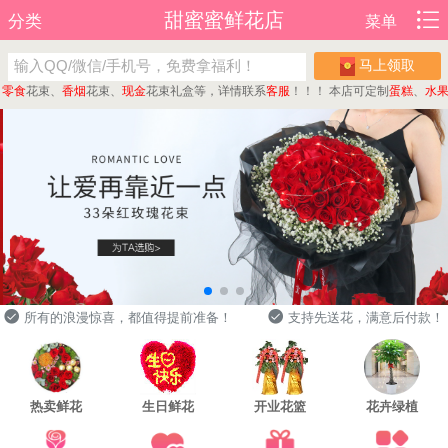
甜蜜蜜鲜花店
分类
菜单
马上领取
食
花束、
香烟
花束、
现金
花束礼盒等，详情联系
客服
！！！
本店可定制
蛋糕
、
水果
花
所有的浪漫惊喜，都值得提前准备！
支持先送花，满意后付款！
热卖鲜花
生日鲜花
开业花篮
花卉绿植