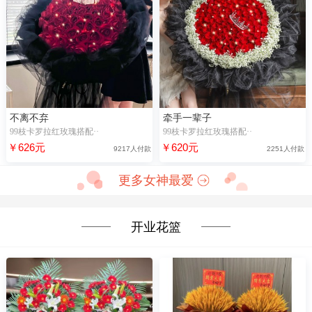
不离不弃
牵手一辈子
99枝卡罗拉红玫瑰搭配··
99枝卡罗拉红玫瑰搭配··
￥626元
￥620元
9217人付款
2251人付款
更多女神最爱
开业花篮