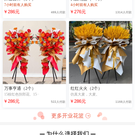
7小时前有人购买
4小时前有人购买
￥286元
￥276元
489人付款
1314人付款
万事亨通（2个）
红红火火（2个）
15枝红色扶郎花、15··
仿真大麦，大麦。
￥286元
￥286元
522人付款
1168人付款
更多开业花篮