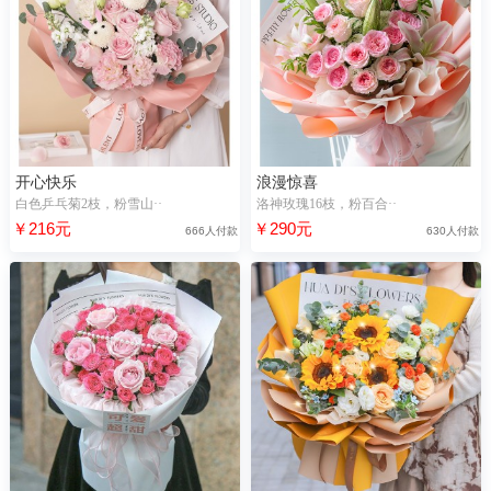
开心快乐
浪漫惊喜
白色乒乓菊2枝，粉雪山··
洛神玫瑰16枝，粉百合··
￥216元
￥290元
666人付款
630人付款