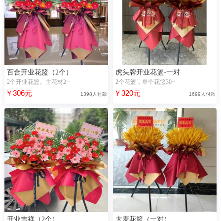
百合开业花篮（2个）
虎头牌开业花篮-一对
2个开业花篮。主花材2··
2个花篮，单个花篮30··
￥306元
￥320元
1398人付款
1699人付款
开业吉祥（2个）
大麦花篮（一对）