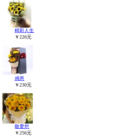
精彩人生
￥226元
感恩
￥230元
敬爱您
￥256元