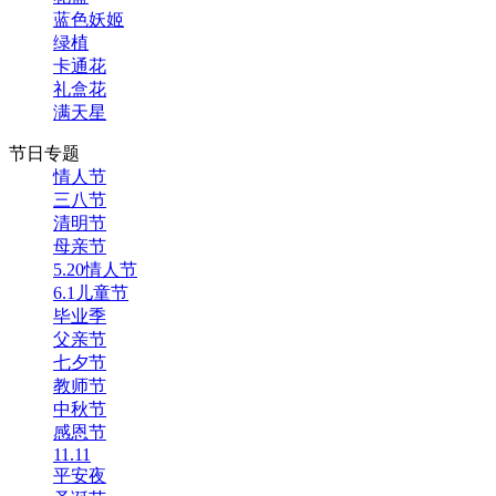
蓝色妖姬
绿植
卡通花
礼盒花
满天星
节日专题
情人节
三八节
清明节
母亲节
5.20情人节
6.1儿童节
毕业季
父亲节
七夕节
教师节
中秋节
感恩节
11.11
平安夜