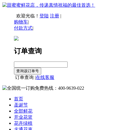
欢迎光临！
登陆
注册
|
购物车
|
付款方式
|
订单查询
订单查询 |
在线客服
首页
圣诞节
全部鲜花
开业花篮
花卉绿植
卡通花束