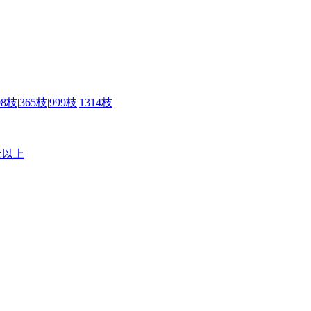
08枝
|
365枝
|
999枝
|
1314枝
元以上