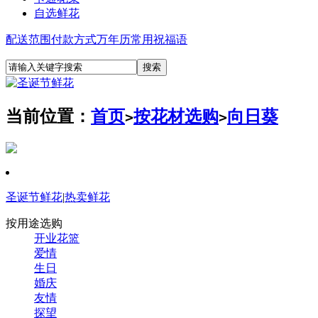
自选鲜花
配送范围
付款方式
万年历
常用祝福语
当前位置：
首页
按花材选购
向日葵
>
>
圣诞节鲜花
|
热卖鲜花
按用途选购
开业花篮
爱情
生日
婚庆
友情
探望