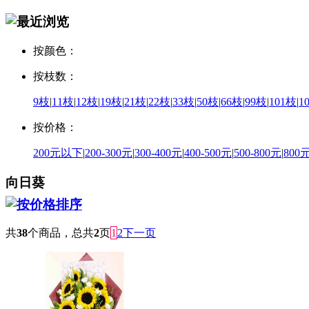
按颜色：
按枝数：
9枝
|
11枝
|
12枝
|
19枝
|
21枝
|
22枝
|
33枝
|
50枝
|
66枝
|
99枝
|
101枝
|
1
按价格：
200元以下
|
200-300元
|
300-400元
|
400-500元
|
500-800元
|
800
向日葵
共
38
个商品，总共
2
页
1
2
下一页