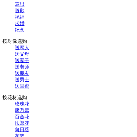
哀思
道歉
祝福
求婚
纪念
按对像选购
送恋人
送父母
送妻子
送老师
送朋友
送男士
送闺蜜
按花材选购
玫瑰花
康乃馨
百合花
扶郎花
向日葵
花篮