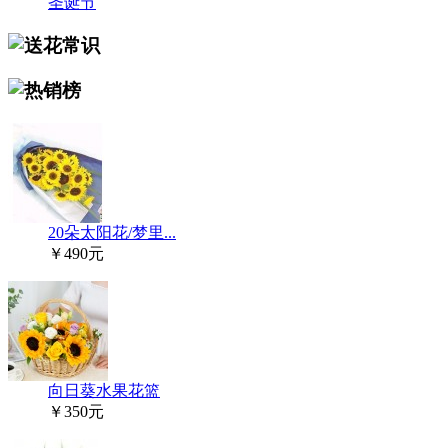
圣诞节
20朵太阳花/梦里...
￥490元
向日葵水果花篮
￥350元