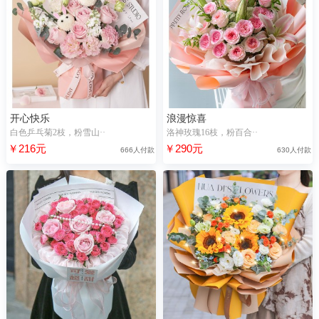
开心快乐
浪漫惊喜
白色乒乓菊2枝，粉雪山··
洛神玫瑰16枝，粉百合··
￥216元
￥290元
666人付款
630人付款