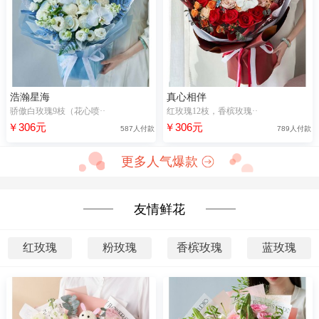
浩瀚星海
真心相伴
骄傲白玫瑰9枝（花心喷··
红玫瑰12枝，香槟玫瑰··
￥306元
￥306元
587人付款
789人付款
更多人气爆款
友情鲜花
红玫瑰
粉玫瑰
香槟玫瑰
蓝玫瑰