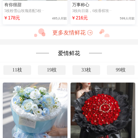
有你很甜
万事称心
5枝粉雪山玫瑰搭配5枝··
3枝向日葵，6枝香槟玫··
￥178元
￥216元
485人付款
599人付款
更多友情鲜花
爱情鲜花
11枝
19枝
33枝
99枝