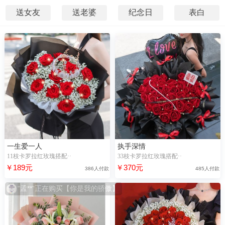
送女友
送老婆
纪念日
表白
一生爱一人
执手深情
11枝卡罗拉红玫瑰搭配··
33枝卡罗拉红玫瑰搭配··
￥189元
￥370元
386人付款
485人付款