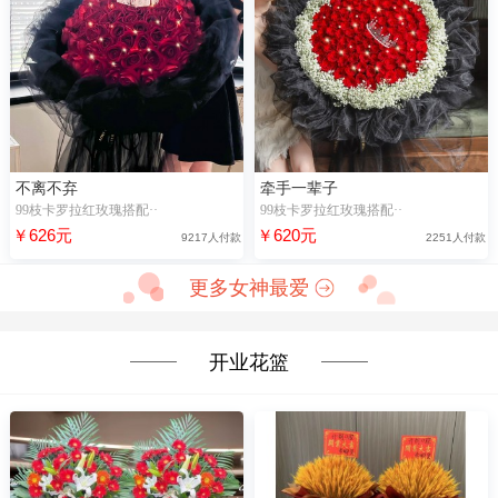
不离不弃
牵手一辈子
99枝卡罗拉红玫瑰搭配··
99枝卡罗拉红玫瑰搭配··
￥626元
￥620元
9217人付款
2251人付款
更多女神最爱
开业花篮