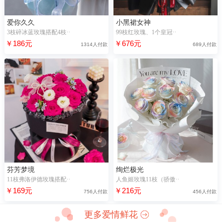
爱你久久
小黑裙女神
3枝碎冰蓝玫瑰搭配4枝··
99枝红玫瑰、1个皇冠··
￥186元
￥676元
1314人付款
689人付款
芬芳梦境
绚烂极光
11枝弗洛伊德玫瑰搭配··
人鱼姬玫瑰11枝（骄傲··
￥169元
￥216元
756人付款
456人付款
更多爱情鲜花