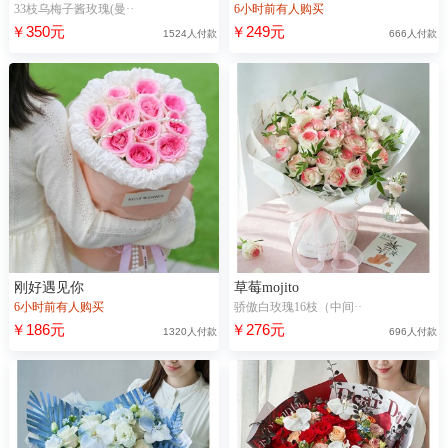
33枝乌梅子酱玫瑰(曼··
6小时前有人购买
￥350元
￥249元
1524人付款
666人付款
刚好遇见你
草莓mojito
6小时前有人购买
骄傲白玫瑰16枝（中间··
￥186元
￥276元
1320人付款
696人付款