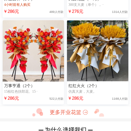
4小时前有人购买
300支大麦（单个），··
￥286元
￥276元
489人付款
1314人付款
万事亨通（2个）
红红火火（2个）
15枝红色扶郎花、15··
仿真大麦，大麦。
￥286元
￥286元
522人付款
1168人付款
更多开业花篮