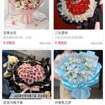
百事合意
三生爱你
戴安娜玫瑰19枝、白色··
33枝卡罗拉红玫瑰搭配··
￥256元
￥359元
698人付款
820人付款
甜宠乌梅子酱
仲夏夜之梦