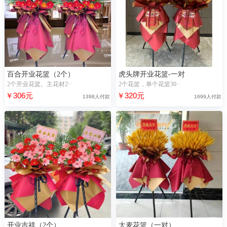
百合开业花篮（2个）
虎头牌开业花篮-一对
2个开业花篮。主花材2··
2个花篮，单个花篮30··
￥306元
￥320元
1398人付款
1699人付款
开业吉祥（2个）
大麦花篮（一对）