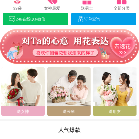
99朵
女神最爱
送男士
全部分类
24h在线QQ/微信
订单查询
送女神
送长辈
送朋友
人气爆款