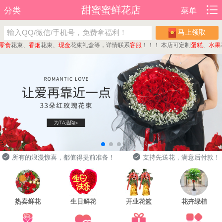
甜蜜蜜鲜花店
分类
菜单
马上领取
花束、
香烟
花束、
现金
花束礼盒等，详情联系
客服
！！！
本店可定制
蛋糕
、
水果
花篮
所有的浪漫惊喜，都值得提前准备！
支持先送花，满意后付款！
热卖鲜花
生日鲜花
开业花篮
花卉绿植