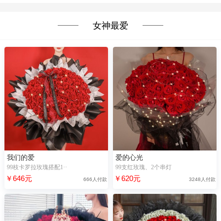
女神最爱
我们的爱
爱的心光
99枝卡罗拉玫瑰搭配1··
99支红玫瑰、2个串灯
￥646元
￥620元
666人付款
3248人付款