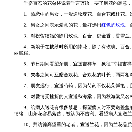
千姿百态的花朵述说着千言万语，要了解花的寓意，
1、热恋中的男女，一般送玫瑰花、百合花或桂花。这
2、男女之间表示爱意的花，最好选用
红色的玫瑰
、
3、对祝贺结婚的除用玫瑰、百合、郁金香，香雪兰、
4、新娘子在披纱时所用的捧花，除了有玫瑰、百合、
丽脱俗。
5、节日期间看望亲朋，宜送吉祥草，象征“幸福吉祥
6、夫妻之间可互赠合欢花。合欢花的叶长，两两相对
7、朋友远行，宜送芍药，因为芍药不仅花朵鲜艳，
8、对爱情受挫折的人宜送秋海棠，因为秋海棠又名相
9、给病人送花有很多禁忌，探望病人时不要送整盆的
情绪；山茶花容易落蕾，被认为不吉利。看望病人宜送兰
10、拜访德高望重的老者，宜送兰花，因为兰花品质高