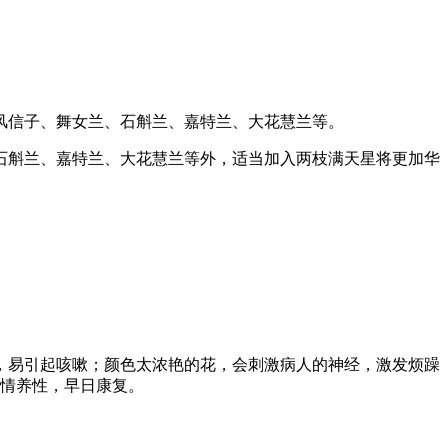
风信子、舞女兰、石斛兰、嘉特兰、大花慧兰等。
斛兰、嘉特兰、大花慧兰等外，适当加入两枝满天星将更加华
易引起咳嗽；颜色太浓艳的花，会刺激病人的神经，激发烦躁
情养性，早日康复。