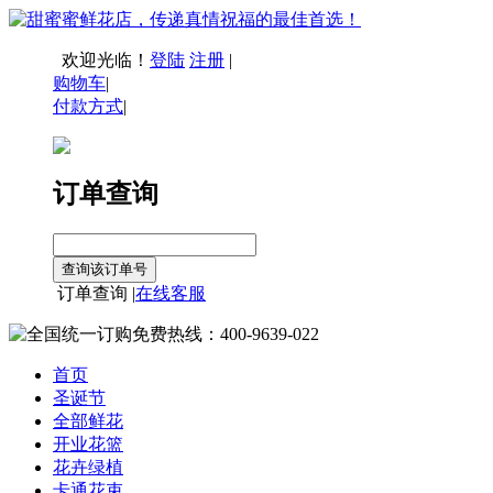
欢迎光临！
登陆
注册
|
购物车
|
付款方式
|
订单查询
订单查询 |
在线客服
首页
圣诞节
全部鲜花
开业花篮
花卉绿植
卡通花束