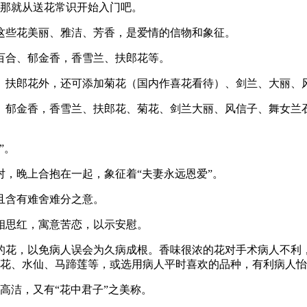
那就从送花常识开始入门吧。
些花美丽、雅洁、芳香，是爱情的信物和象征。
百合、郁金香，香雪兰、扶郎花等。
扶郎花外，还可添加菊花（国内作喜花看待）、剑兰、大丽、
郁金香，香雪兰、扶郎花、菊花、剑兰大丽、风信子、舞女兰石
”。
，晚上合抱在一起，象征着“夫妻永远恩爱”。
且含有难舍难分之意。
思红，寓意苦恋，以示安慰。
花，以免病人误会为久病成根。香味很浓的花对手术病人不利，
花、水仙、马蹄莲等，或选用病人平时喜欢的品种，有利病人怡
洁，又有“花中君子”之美称。