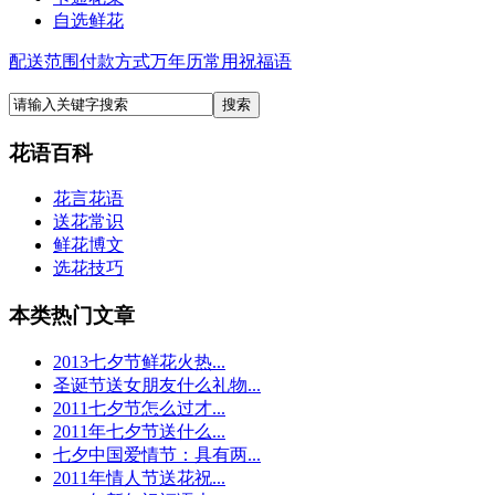
自选鲜花
配送范围
付款方式
万年历
常用祝福语
花语百科
花言花语
送花常识
鲜花博文
选花技巧
本类热门文章
2013七夕节鲜花火热...
圣诞节送女朋友什么礼物...
2011七夕节怎么过才...
2011年七夕节送什么...
七夕中国爱情节：具有两...
2011年情人节送花祝...